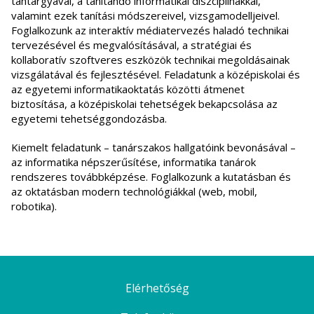
tantárgyával, a tanítandó informatikai diszciplínákkal,
valamint ezek tanítási módszereivel, vizsgamodelljeivel.
Foglalkozunk az interaktív médiatervezés haladó technikai
tervezésével és megvalósításával, a stratégiai és
kollaboratív szoftveres eszközök technikai megoldásainak
vizsgálatával és fejlesztésével. Feladatunk a középiskolai és
az egyetemi informatikaoktatás közötti átmenet
biztosítása, a középiskolai tehetségek bekapcsolása az
egyetemi tehetséggondozásba.
Kiemelt feladatunk – tanárszakos hallgatóink bevonásával –
az informatika népszerűsítése, informatika tanárok
rendszeres továbbképzése. Foglalkozunk a kutatásban és
az oktatásban modern technológiákkal (web, mobil,
robotika).
Elérhetőség