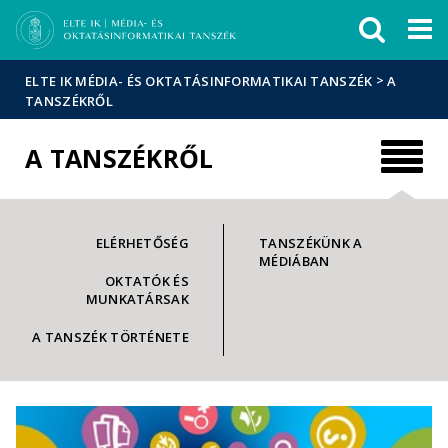
Események
ELTE a
Hírek
sajtóban
>
ELTE IK MÉDIA- ÉS OKTATÁSINFORMATIKAI TANSZÉK
A
TANSZÉKRŐL
A TANSZÉKRŐL
ELÉRHETŐSÉG
TANSZÉKÜNK A
MÉDIÁBAN
OKTATÓK ÉS
MUNKATÁRSAK
A TANSZÉK TÖRTÉNETE