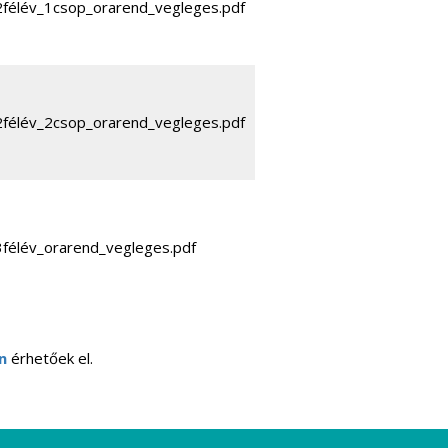
2félév_1csop_orarend_vegleges.pdf
2félév_2csop_orarend_vegleges.pdf
3félév_orarend_vegleges.pdf
n
érhetőek el.