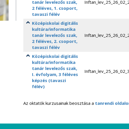
tanár levelezős szak,
Inftan_lev_25_26_02_
2 féléves, 1. csoport,
tavaszi félév
Középiskolai digitális
kultúra/informatika
tanár levelezős szak,
Inftan_lev_25_26_02_
2 féléves, 2. csoport,
tavaszi félév
Középiskolai digitális
kultúra/informatika
tanár levelezős szak,
Inftan_lev_25_26_02_
I. évfolyam, 3 féléves
képzés (tavaszi
félév)
Az oktatók kurzusainak beosztása a
tanrendi oldalo