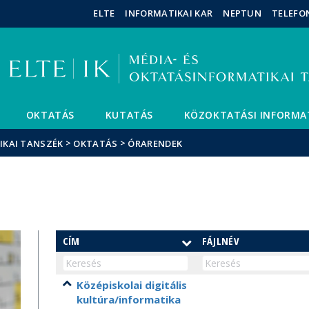
Események
ELTE a
Hírek
ELTE
INFORMATIKAI KAR
NEPTUN
TELEFO
sajtóban
OKTATÁS
KUTATÁS
KÖZOKTATÁSI INFORMA
>
>
IKAI TANSZÉK
OKTATÁS
ÓRARENDEK
CÍM
FÁJLNÉV
Középiskolai digitális
kultúra/informatika