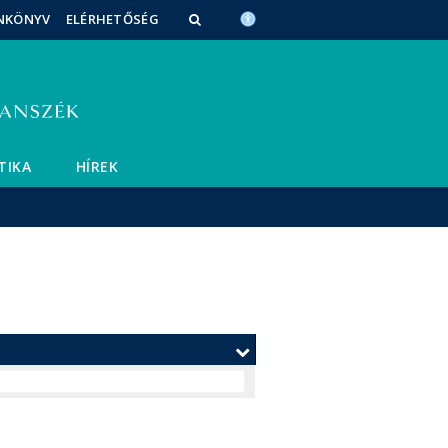
NKÖNYV
ELÉRHETŐSÉG
TIKA
HÍREK