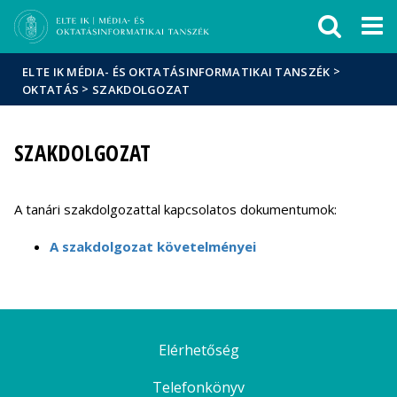
Események
ELTE a
Hírek
sajtóban
>
ELTE IK MÉDIA- ÉS OKTATÁSINFORMATIKAI TANSZÉK
>
OKTATÁS
SZAKDOLGOZAT
SZAKDOLGOZAT
A tanári szakdolgozattal kapcsolatos dokumentumok:
A szakdolgozat követelményei
Elérhetőség
Telefonkönyv