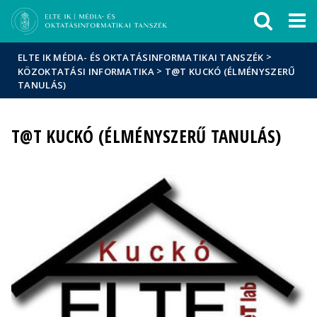
Események
ELTE a
Hírek
sajtóban
>
ELTE IK MÉDIA- ÉS OKTATÁSINFORMATIKAI TANSZÉK
>
KÖZOKTATÁSI INFORMATIKA
T@T KUCKÓ (ÉLMÉNYSZERŰ
TANULÁS)
T@T KUCKÓ (ÉLMÉNYSZERŰ TANULÁS)