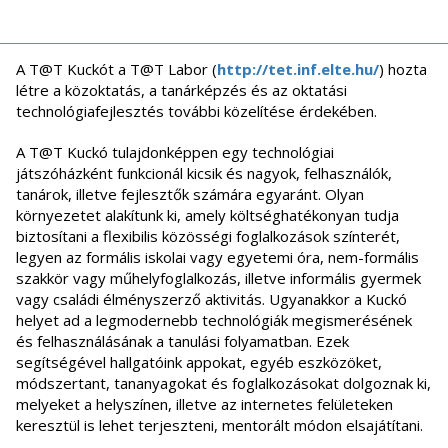
A T@T Kuckót a T@T Labor (
http://tet.inf.elte.hu/
) hozta
létre a közoktatás, a tanárképzés és az oktatási
technológiafejlesztés további közelítése érdekében.
A T@T Kuckó tulajdonképpen egy technológiai
játszóházként funkcionál kicsik és nagyok, felhasználók,
tanárok, illetve fejlesztők számára egyaránt. Olyan
környezetet alakítunk ki, amely költséghatékonyan tudja
biztosítani a flexibilis közösségi foglalkozások színterét,
legyen az formális iskolai vagy egyetemi óra, nem-formális
szakkör vagy műhelyfoglalkozás, illetve informális gyermek
vagy családi élményszerző aktivitás. Ugyanakkor a Kuckó
helyet ad a legmodernebb technológiák megismerésének
és felhasználásának a tanulási folyamatban. Ezek
segítségével hallgatóink appokat, egyéb eszközöket,
módszertant, tananyagokat és foglalkozásokat dolgoznak ki,
melyeket a helyszínen, illetve az internetes felületeken
keresztül is lehet terjeszteni, mentorált módon elsajátítani.