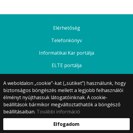
Elérhetőség
Telefonkönyv
Informatikai Kar portálja
ELTE portálja
A weboldalon „cookie”-kat („sütiket”) használunk, hogy
biztonságos böngészés mellett a legjobb felhasználói
© 2025 Eötvös Loránd Tudományegyetem
élményt nyújthassuk látogatóinknak. A cookie-
Minden jog fenntartva.
beállítások bármikor megváltoztathatók a böngésző
1053 Budapest, Egyetem tér 1–3.
Központi telefonszám: +36 1 411 6500
beállításaiban.
További információ
Webfejlesztés:
Elfogadom